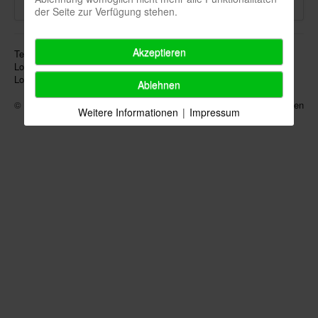
der Seite zur Verfügung stehen.
Akzeptieren
Termine
Login
Login Mitgliedsvereine
Ablehnen
© 2026 www.kneippbund-saarland.de
Nach oben
Weitere Informationen
|
Impressum