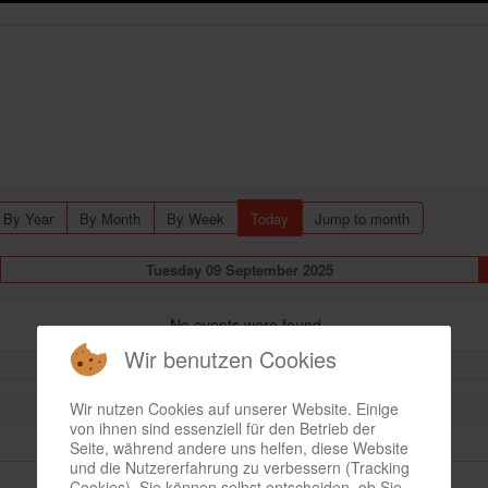
By Year
By Month
By Week
Today
Jump to month
Tuesday 09 September 2025
No events were found
Wir benutzen Cookies
Wir nutzen Cookies auf unserer Website. Einige
von ihnen sind essenziell für den Betrieb der
Seite, während andere uns helfen, diese Website
und die Nutzererfahrung zu verbessern (Tracking
Cookies). Sie können selbst entscheiden, ob Sie